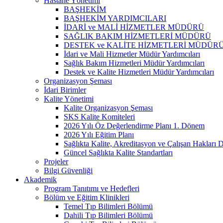
Hastane Yönetimi
BAŞHEKİM
BAŞHEKİM YARDIMCILARI
İDARİ ve MALİ HİZMETLER MÜDÜRÜ
SAĞLIK BAKIM HİZMETLERİ MÜDÜRÜ
DESTEK ve KALİTE HİZMETLERİ MÜDÜR
İdari ve Mali Hizmetler Müdür Yardımcıları
Sağlık Bakım Hizmetleri Müdür Yardımcıları
Destek ve Kalite Hizmetleri Müdür Yardımcıları
Organizasyon Şeması
İdari Birimler
Kalite Yönetimi
Kalite Organizasyon Şeması
SKS Kalite Komiteleri
2026 Yılı Öz Değerlendirme Planı 1. Dönem
2026 Yılı Eğitim Planı
Sağlıkta Kalite, Akreditasyon ve Çalışan Hakları D
Güncel Sağlıkta Kalite Standartları
Projeler
Bilgi Güvenliği
Akademik
Program Tanıtımı ve Hedefleri
Bölüm ve Eğitim Klinikleri
Temel Tıp Bilimleri Bölümü
Dahili Tıp Bilimleri Bölümü