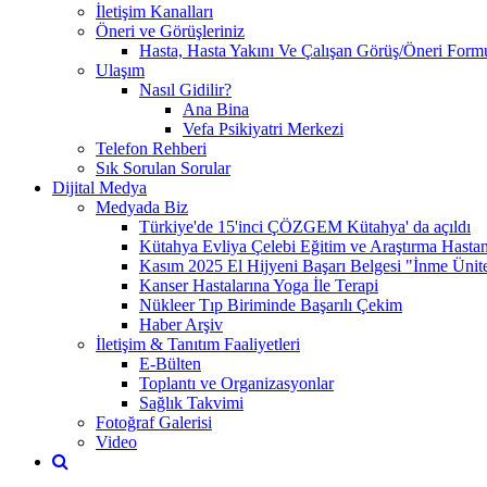
İletişim Kanalları
Öneri ve Görüşleriniz
Hasta, Hasta Yakını Ve Çalışan Görüş/Öneri Form
Ulaşım
Nasıl Gidilir?
Ana Bina
Vefa Psikiyatri Merkezi
Telefon Rehberi
Sık Sorulan Sorular
Dijital Medya
Medyada Biz
Türkiye'de 15'inci ÇÖZGEM Kütahya' da açıldı
Kütahya Evliya Çelebi Eğitim ve Araştırma Hast
Kasım 2025 El Hijyeni Başarı Belgesi "İnme Ünites
Kanser Hastalarına Yoga İle Terapi
Nükleer Tıp Biriminde Başarılı Çekim
Haber Arşiv
İletişim & Tanıtım Faaliyetleri
E-Bülten
Toplantı ve Organizasyonlar
Sağlık Takvimi
Fotoğraf Galerisi
Video