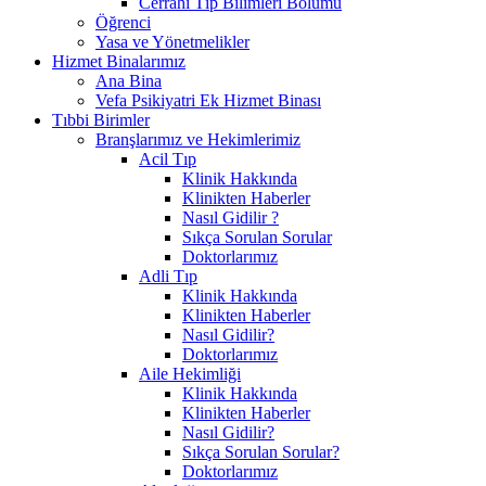
Cerrahi Tıp Bilimleri Bölümü
Öğrenci
Yasa ve Yönetmelikler
Hizmet Binalarımız
Ana Bina
Vefa Psikiyatri Ek Hizmet Binası
Tıbbi Birimler
Branşlarımız ve Hekimlerimiz
Acil Tıp
Klinik Hakkında
Klinikten Haberler
Nasıl Gidilir ?
Sıkça Sorulan Sorular
Doktorlarımız
Adli Tıp
Klinik Hakkında
Klinikten Haberler
Nasıl Gidilir?
Doktorlarımız
Aile Hekimliği
Klinik Hakkında
Klinikten Haberler
Nasıl Gidilir?
Sıkça Sorulan Sorular?
Doktorlarımız