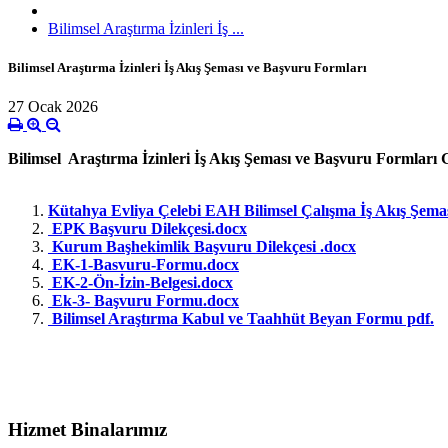
Bilimsel Araştırma İzinleri İş ...
Bilimsel Araştırma İzinleri İş Akış Şeması ve Başvuru Formları
27 Ocak 2026
Bilimsel Araştırma İzinleri İş Akış Şeması ve Başvuru Formları 
Kütahya Evliya Çelebi EAH Bilimsel Çalışma İş Akış Şema
EPK Başvuru Dilekçesi.docx
Kurum Başhekimlik Başvuru Dilekçesi .docx
EK-1-Basvuru-Formu.docx
EK-2-Ön-İzin-Belgesi.docx
Ek-3- Başvuru Formu.docx
Bilimsel Araştırma Kabul ve Taahhüt Beyan Formu pdf.
Hizmet Binalarımız