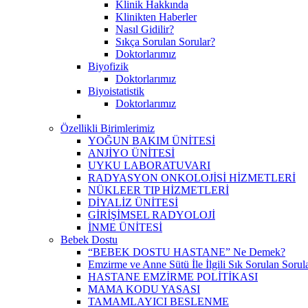
Klinik Hakkında
Klinikten Haberler
Nasıl Gidilir?
Sıkça Sorulan Sorular?
Doktorlarımız
Biyofizik
Doktorlarımız
Biyoistatistik
Doktorlarımız
Özellikli Birimlerimiz
YOĞUN BAKIM ÜNİTESİ
ANJİYO ÜNİTESİ
UYKU LABORATUVARI
RADYASYON ONKOLOJİSİ HİZMETLERİ
NÜKLEER TIP HİZMETLERİ
DİYALİZ ÜNİTESİ
GİRİŞİMSEL RADYOLOJİ
İNME ÜNİTESİ
Bebek Dostu
“BEBEK DOSTU HASTANE” Ne Demek?
Emzirme ve Anne Sütü İle İlgili Sık Sorulan Sorul
HASTANE EMZİRME POLİTİKASI
MAMA KODU YASASI
TAMAMLAYICI BESLENME