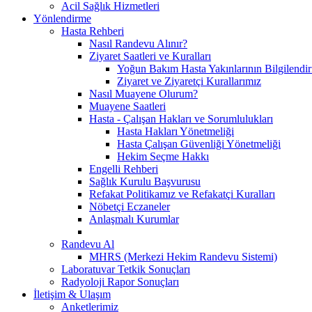
Acil Sağlık Hizmetleri
Yönlendirme
Hasta Rehberi
Nasıl Randevu Alınır?
Ziyaret Saatleri ve Kuralları
Yoğun Bakım Hasta Yakınlarının Bilgilendir
Ziyaret ve Ziyaretçi Kurallarımız
Nasıl Muayene Olurum?
Muayene Saatleri
Hasta - Çalışan Hakları ve Sorumlulukları
Hasta Hakları Yönetmeliği
Hasta Çalışan Güvenliği Yönetmeliği
Hekim Seçme Hakkı
Engelli Rehberi
Sağlık Kurulu Başvurusu
Refakat Politikamız ve Refakatçi Kuralları
Nöbetçi Eczaneler
Anlaşmalı Kurumlar
Randevu Al
MHRS (Merkezi Hekim Randevu Sistemi)
Laboratuvar Tetkik Sonuçları
Radyoloji Rapor Sonuçları
İletişim & Ulaşım
Anketlerimiz