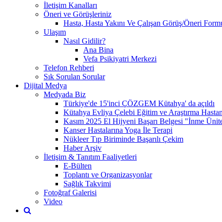
İletişim Kanalları
Öneri ve Görüşleriniz
Hasta, Hasta Yakını Ve Çalışan Görüş/Öneri Form
Ulaşım
Nasıl Gidilir?
Ana Bina
Vefa Psikiyatri Merkezi
Telefon Rehberi
Sık Sorulan Sorular
Dijital Medya
Medyada Biz
Türkiye'de 15'inci ÇÖZGEM Kütahya' da açıldı
Kütahya Evliya Çelebi Eğitim ve Araştırma Hast
Kasım 2025 El Hijyeni Başarı Belgesi "İnme Ünites
Kanser Hastalarına Yoga İle Terapi
Nükleer Tıp Biriminde Başarılı Çekim
Haber Arşiv
İletişim & Tanıtım Faaliyetleri
E-Bülten
Toplantı ve Organizasyonlar
Sağlık Takvimi
Fotoğraf Galerisi
Video