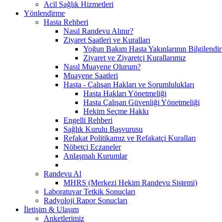
Acil Sağlık Hizmetleri
Yönlendirme
Hasta Rehberi
Nasıl Randevu Alınır?
Ziyaret Saatleri ve Kuralları
Yoğun Bakım Hasta Yakınlarının Bilgilendir
Ziyaret ve Ziyaretçi Kurallarımız
Nasıl Muayene Olurum?
Muayene Saatleri
Hasta - Çalışan Hakları ve Sorumlulukları
Hasta Hakları Yönetmeliği
Hasta Çalışan Güvenliği Yönetmeliği
Hekim Seçme Hakkı
Engelli Rehberi
Sağlık Kurulu Başvurusu
Refakat Politikamız ve Refakatçi Kuralları
Nöbetçi Eczaneler
Anlaşmalı Kurumlar
Randevu Al
MHRS (Merkezi Hekim Randevu Sistemi)
Laboratuvar Tetkik Sonuçları
Radyoloji Rapor Sonuçları
İletişim & Ulaşım
Anketlerimiz