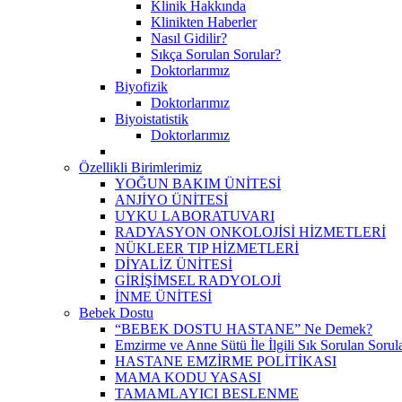
Klinik Hakkında
Klinikten Haberler
Nasıl Gidilir?
Sıkça Sorulan Sorular?
Doktorlarımız
Biyofizik
Doktorlarımız
Biyoistatistik
Doktorlarımız
Özellikli Birimlerimiz
YOĞUN BAKIM ÜNİTESİ
ANJİYO ÜNİTESİ
UYKU LABORATUVARI
RADYASYON ONKOLOJİSİ HİZMETLERİ
NÜKLEER TIP HİZMETLERİ
DİYALİZ ÜNİTESİ
GİRİŞİMSEL RADYOLOJİ
İNME ÜNİTESİ
Bebek Dostu
“BEBEK DOSTU HASTANE” Ne Demek?
Emzirme ve Anne Sütü İle İlgili Sık Sorulan Sorul
HASTANE EMZİRME POLİTİKASI
MAMA KODU YASASI
TAMAMLAYICI BESLENME