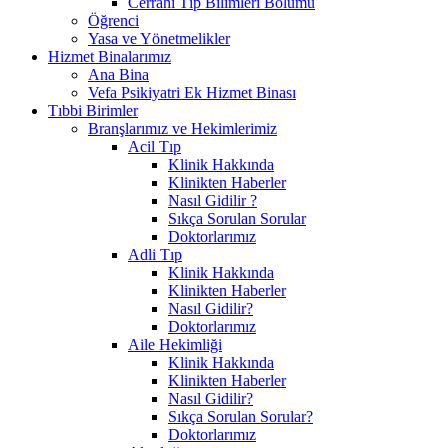
Cerrahi Tıp Bilimleri Bölümü
Öğrenci
Yasa ve Yönetmelikler
Hizmet Binalarımız
Ana Bina
Vefa Psikiyatri Ek Hizmet Binası
Tıbbi Birimler
Branşlarımız ve Hekimlerimiz
Acil Tıp
Klinik Hakkında
Klinikten Haberler
Nasıl Gidilir ?
Sıkça Sorulan Sorular
Doktorlarımız
Adli Tıp
Klinik Hakkında
Klinikten Haberler
Nasıl Gidilir?
Doktorlarımız
Aile Hekimliği
Klinik Hakkında
Klinikten Haberler
Nasıl Gidilir?
Sıkça Sorulan Sorular?
Doktorlarımız