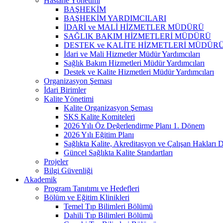
Hastane Yönetimi
BAŞHEKİM
BAŞHEKİM YARDIMCILARI
İDARİ ve MALİ HİZMETLER MÜDÜRÜ
SAĞLIK BAKIM HİZMETLERİ MÜDÜRÜ
DESTEK ve KALİTE HİZMETLERİ MÜDÜR
İdari ve Mali Hizmetler Müdür Yardımcıları
Sağlık Bakım Hizmetleri Müdür Yardımcıları
Destek ve Kalite Hizmetleri Müdür Yardımcıları
Organizasyon Şeması
İdari Birimler
Kalite Yönetimi
Kalite Organizasyon Şeması
SKS Kalite Komiteleri
2026 Yılı Öz Değerlendirme Planı 1. Dönem
2026 Yılı Eğitim Planı
Sağlıkta Kalite, Akreditasyon ve Çalışan Hakları D
Güncel Sağlıkta Kalite Standartları
Projeler
Bilgi Güvenliği
Akademik
Program Tanıtımı ve Hedefleri
Bölüm ve Eğitim Klinikleri
Temel Tıp Bilimleri Bölümü
Dahili Tıp Bilimleri Bölümü