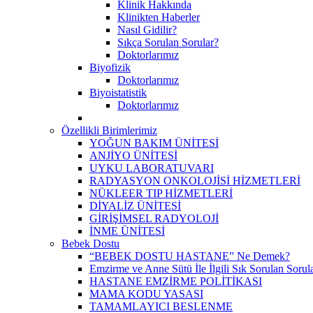
Klinik Hakkında
Klinikten Haberler
Nasıl Gidilir?
Sıkça Sorulan Sorular?
Doktorlarımız
Biyofizik
Doktorlarımız
Biyoistatistik
Doktorlarımız
Özellikli Birimlerimiz
YOĞUN BAKIM ÜNİTESİ
ANJİYO ÜNİTESİ
UYKU LABORATUVARI
RADYASYON ONKOLOJİSİ HİZMETLERİ
NÜKLEER TIP HİZMETLERİ
DİYALİZ ÜNİTESİ
GİRİŞİMSEL RADYOLOJİ
İNME ÜNİTESİ
Bebek Dostu
“BEBEK DOSTU HASTANE” Ne Demek?
Emzirme ve Anne Sütü İle İlgili Sık Sorulan Sorul
HASTANE EMZİRME POLİTİKASI
MAMA KODU YASASI
TAMAMLAYICI BESLENME