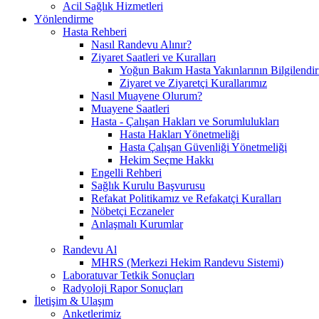
Acil Sağlık Hizmetleri
Yönlendirme
Hasta Rehberi
Nasıl Randevu Alınır?
Ziyaret Saatleri ve Kuralları
Yoğun Bakım Hasta Yakınlarının Bilgilendir
Ziyaret ve Ziyaretçi Kurallarımız
Nasıl Muayene Olurum?
Muayene Saatleri
Hasta - Çalışan Hakları ve Sorumlulukları
Hasta Hakları Yönetmeliği
Hasta Çalışan Güvenliği Yönetmeliği
Hekim Seçme Hakkı
Engelli Rehberi
Sağlık Kurulu Başvurusu
Refakat Politikamız ve Refakatçi Kuralları
Nöbetçi Eczaneler
Anlaşmalı Kurumlar
Randevu Al
MHRS (Merkezi Hekim Randevu Sistemi)
Laboratuvar Tetkik Sonuçları
Radyoloji Rapor Sonuçları
İletişim & Ulaşım
Anketlerimiz