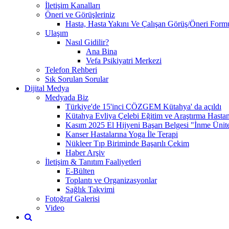
İletişim Kanalları
Öneri ve Görüşleriniz
Hasta, Hasta Yakını Ve Çalışan Görüş/Öneri Form
Ulaşım
Nasıl Gidilir?
Ana Bina
Vefa Psikiyatri Merkezi
Telefon Rehberi
Sık Sorulan Sorular
Dijital Medya
Medyada Biz
Türkiye'de 15'inci ÇÖZGEM Kütahya' da açıldı
Kütahya Evliya Çelebi Eğitim ve Araştırma Hast
Kasım 2025 El Hijyeni Başarı Belgesi "İnme Ünites
Kanser Hastalarına Yoga İle Terapi
Nükleer Tıp Biriminde Başarılı Çekim
Haber Arşiv
İletişim & Tanıtım Faaliyetleri
E-Bülten
Toplantı ve Organizasyonlar
Sağlık Takvimi
Fotoğraf Galerisi
Video