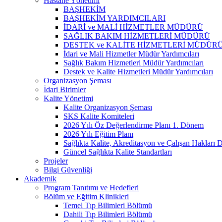
Hastane Yönetimi
BAŞHEKİM
BAŞHEKİM YARDIMCILARI
İDARİ ve MALİ HİZMETLER MÜDÜRÜ
SAĞLIK BAKIM HİZMETLERİ MÜDÜRÜ
DESTEK ve KALİTE HİZMETLERİ MÜDÜR
İdari ve Mali Hizmetler Müdür Yardımcıları
Sağlık Bakım Hizmetleri Müdür Yardımcıları
Destek ve Kalite Hizmetleri Müdür Yardımcıları
Organizasyon Şeması
İdari Birimler
Kalite Yönetimi
Kalite Organizasyon Şeması
SKS Kalite Komiteleri
2026 Yılı Öz Değerlendirme Planı 1. Dönem
2026 Yılı Eğitim Planı
Sağlıkta Kalite, Akreditasyon ve Çalışan Hakları D
Güncel Sağlıkta Kalite Standartları
Projeler
Bilgi Güvenliği
Akademik
Program Tanıtımı ve Hedefleri
Bölüm ve Eğitim Klinikleri
Temel Tıp Bilimleri Bölümü
Dahili Tıp Bilimleri Bölümü