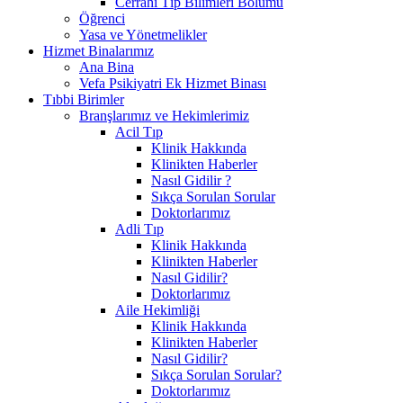
Cerrahi Tıp Bilimleri Bölümü
Öğrenci
Yasa ve Yönetmelikler
Hizmet Binalarımız
Ana Bina
Vefa Psikiyatri Ek Hizmet Binası
Tıbbi Birimler
Branşlarımız ve Hekimlerimiz
Acil Tıp
Klinik Hakkında
Klinikten Haberler
Nasıl Gidilir ?
Sıkça Sorulan Sorular
Doktorlarımız
Adli Tıp
Klinik Hakkında
Klinikten Haberler
Nasıl Gidilir?
Doktorlarımız
Aile Hekimliği
Klinik Hakkında
Klinikten Haberler
Nasıl Gidilir?
Sıkça Sorulan Sorular?
Doktorlarımız