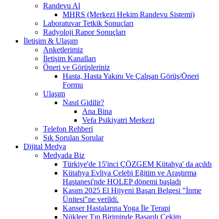
Randevu Al
MHRS (Merkezi Hekim Randevu Sistemi)
Laboratuvar Tetkik Sonuçları
Radyoloji Rapor Sonuçları
İletişim & Ulaşım
Anketlerimiz
İletişim Kanalları
Öneri ve Görüşleriniz
Hasta, Hasta Yakını Ve Çalışan Görüş/Öneri
Formu
Ulaşım
Nasıl Gidilir?
Ana Bina
Vefa Psikiyatri Merkezi
Telefon Rehberi
Sık Sorulan Sorular
Dijital Medya
Medyada Biz
Türkiye'de 15'inci ÇÖZGEM Kütahya' da açıldı
Kütahya Evliya Çelebi Eğitim ve Araştırma
Hastanesi'nde HOLEP dönemi başladı
Kasım 2025 El Hijyeni Başarı Belgesi "İnme
Ünitesi"ne verildi.
Kanser Hastalarına Yoga İle Terapi
Nükleer Tıp Biriminde Başarılı Çekim