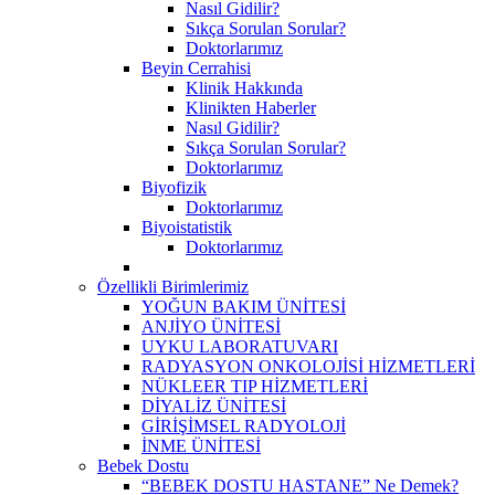
Nasıl Gidilir?
Sıkça Sorulan Sorular?
Doktorlarımız
Beyin Cerrahisi
Klinik Hakkında
Klinikten Haberler
Nasıl Gidilir?
Sıkça Sorulan Sorular?
Doktorlarımız
Biyofizik
Doktorlarımız
Biyoistatistik
Doktorlarımız
Özellikli Birimlerimiz
YOĞUN BAKIM ÜNİTESİ
ANJİYO ÜNİTESİ
UYKU LABORATUVARI
RADYASYON ONKOLOJİSİ HİZMETLERİ
NÜKLEER TIP HİZMETLERİ
DİYALİZ ÜNİTESİ
GİRİŞİMSEL RADYOLOJİ
İNME ÜNİTESİ
Bebek Dostu
“BEBEK DOSTU HASTANE” Ne Demek?