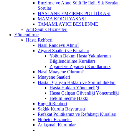
Emzirme ve Anne Sütü İle İlgili Sık Sorulan
Sorular
HASTANE EMZİRME POLİTİKASI
MAMA KODU YASASI
TAMAMLAYICI BESLENME
Acil Sağlık Hizmetleri
Yönlendirme
Hasta Rehberi
Nasıl Randevu Alınır?
Ziyaret Saatleri ve Kuralları
Yoğun Bakım Hasta Yakınlarının
Bilgilendirilme Kuralları
Ziyaret ve Ziyaretçi Kurallarımız
Nasıl Muayene Olurum?
Muayene Saatleri
Hasta - Çalışan Hakları ve Sorumlulukları
Hasta Hakları Yönetmeliği
Hasta Çalışan Güvenliği Yönetmeliği
Hekim Seçme Hakkı
Engelli Rehberi
Sağlık Kurulu Başvurusu
Refakat Politikamız ve Refakatçi Kuralları
Nöbetçi Eczaneler
Anlaşmalı Kurumlar