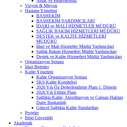
Amaç ve Hedeflerimiz
Vizyon & Misyon
Hastane Yönetimi
BAŞHEKİM
BAŞHEKİM YARDIMCILARI
İDARİ ve MALİ HİZMETLER MÜDÜRÜ
SAĞLIK BAKIM HİZMETLERİ MÜDÜRÜ
DESTEK ve KALİTE HİZMETLERİ
MÜDÜRÜ
İdari ve Mali Hizmetler Müdür Yardımcıları
Sağlık Bakım Hizmetleri Müdür Yardımcıları
Destek ve Kalite Hizmetleri Müdür Yardımcıları
Organizasyon Şeması
İdari Birimler
Kalite Yönetimi
Kalite Organizasyon Şeması
SKS Kalite Komiteleri
2026 Yılı Öz Değerlendirme Planı 1. Dönem
2026 Yılı Eğitim Planı
Sağlıkta Kalite, Akreditasyon ve Çalışan Hakları
Daire Başkanlığı
Güncel Sağlıkta Kalite Standartları
Projeler
Bilgi Güvenliği
Akademik