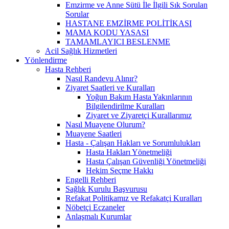
Emzirme ve Anne Sütü İle İlgili Sık Sorulan
Sorular
HASTANE EMZİRME POLİTİKASI
MAMA KODU YASASI
TAMAMLAYICI BESLENME
Acil Sağlık Hizmetleri
Yönlendirme
Hasta Rehberi
Nasıl Randevu Alınır?
Ziyaret Saatleri ve Kuralları
Yoğun Bakım Hasta Yakınlarının
Bilgilendirilme Kuralları
Ziyaret ve Ziyaretçi Kurallarımız
Nasıl Muayene Olurum?
Muayene Saatleri
Hasta - Çalışan Hakları ve Sorumlulukları
Hasta Hakları Yönetmeliği
Hasta Çalışan Güvenliği Yönetmeliği
Hekim Seçme Hakkı
Engelli Rehberi
Sağlık Kurulu Başvurusu
Refakat Politikamız ve Refakatçi Kuralları
Nöbetçi Eczaneler
Anlaşmalı Kurumlar