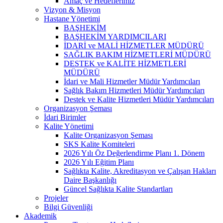
Amaç ve Hedeflerimiz
Vizyon & Misyon
Hastane Yönetimi
BAŞHEKİM
BAŞHEKİM YARDIMCILARI
İDARİ ve MALİ HİZMETLER MÜDÜRÜ
SAĞLIK BAKIM HİZMETLERİ MÜDÜRÜ
DESTEK ve KALİTE HİZMETLERİ
MÜDÜRÜ
İdari ve Mali Hizmetler Müdür Yardımcıları
Sağlık Bakım Hizmetleri Müdür Yardımcıları
Destek ve Kalite Hizmetleri Müdür Yardımcıları
Organizasyon Şeması
İdari Birimler
Kalite Yönetimi
Kalite Organizasyon Şeması
SKS Kalite Komiteleri
2026 Yılı Öz Değerlendirme Planı 1. Dönem
2026 Yılı Eğitim Planı
Sağlıkta Kalite, Akreditasyon ve Çalışan Hakları
Daire Başkanlığı
Güncel Sağlıkta Kalite Standartları
Projeler
Bilgi Güvenliği
Akademik