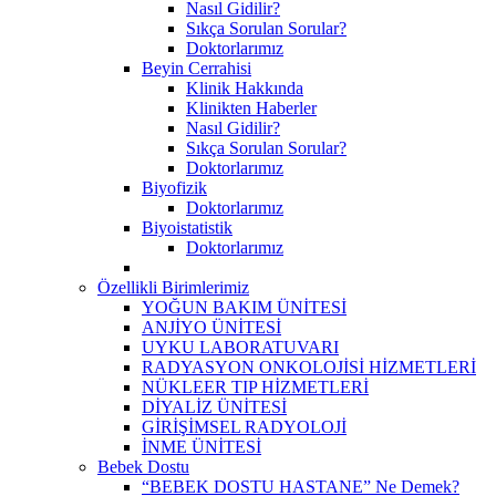
Nasıl Gidilir?
Sıkça Sorulan Sorular?
Doktorlarımız
Beyin Cerrahisi
Klinik Hakkında
Klinikten Haberler
Nasıl Gidilir?
Sıkça Sorulan Sorular?
Doktorlarımız
Biyofizik
Doktorlarımız
Biyoistatistik
Doktorlarımız
Özellikli Birimlerimiz
YOĞUN BAKIM ÜNİTESİ
ANJİYO ÜNİTESİ
UYKU LABORATUVARI
RADYASYON ONKOLOJİSİ HİZMETLERİ
NÜKLEER TIP HİZMETLERİ
DİYALİZ ÜNİTESİ
GİRİŞİMSEL RADYOLOJİ
İNME ÜNİTESİ
Bebek Dostu
“BEBEK DOSTU HASTANE” Ne Demek?