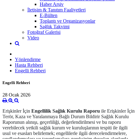
Haber Arşiv
İletişim & Tanıtım Faaliyetleri
E-Bülten
Toplantı ve Organizasyonlar
Sağlık Takvimi
Fotoğraf Galerisi
Video
Yönlendirme
Hasta Rehberi
Engelli Rehberi
Engelli Rehberi
28 Ocak 2026
Erişkinler İçin
Engellilik Sağlık Kurulu Raporu
ile Erişkinler İçin
Terör, Kaza ve Yaralanmaya Bağlı Durum Bildirir Sağlık Kurulu
Raporunun alınışı, geçerliliği, değerlendirilmesi ve bu raporu
verebilecek yetkili sağlık kurum ve kuruluşlarının tespiti ile ilgili
usul ve esasları belirlemek; engellilerle ilgili derecelendirmelere,
sınıflandırmalara ve tanımlamalara gereksinim duyulan alanlarda