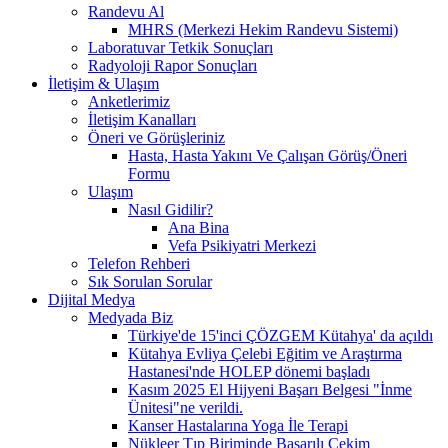
Randevu Al
MHRS (Merkezi Hekim Randevu Sistemi)
Laboratuvar Tetkik Sonuçları
Radyoloji Rapor Sonuçları
İletişim & Ulaşım
Anketlerimiz
İletişim Kanalları
Öneri ve Görüşleriniz
Hasta, Hasta Yakını Ve Çalışan Görüş/Öneri
Formu
Ulaşım
Nasıl Gidilir?
Ana Bina
Vefa Psikiyatri Merkezi
Telefon Rehberi
Sık Sorulan Sorular
Dijital Medya
Medyada Biz
Türkiye'de 15'inci ÇÖZGEM Kütahya' da açıldı
Kütahya Evliya Çelebi Eğitim ve Araştırma
Hastanesi'nde HOLEP dönemi başladı
Kasım 2025 El Hijyeni Başarı Belgesi "İnme
Ünitesi"ne verildi.
Kanser Hastalarına Yoga İle Terapi
Nükleer Tıp Biriminde Başarılı Çekim