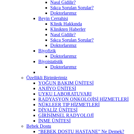
Nasıl Gidilir?
Sıkça Sorulan Sorular?
Doktorlarımız
Beyin Cerrahisi
Klinik Hakkında
Klinikten Haberler
Nasıl Gidilir?
Sıkça Sorulan Sorular?
Doktorlarımız
Biyofizik
Doktorlarımız
Biyoistatistik
Doktorlarımız
Özellikli Birimlerimiz
YOĞUN BAKIM ÜNİTESİ
ANJİYO ÜNİTESİ
UYKU LABORATUVARI
RADYASYON ONKOLOJİSİ HİZMETLERİ
NÜKLEER TIP HİZMETLERİ
DİYALİZ ÜNİTESİ
GİRİŞİMSEL RADYOLOJİ
İNME ÜNİTESİ
Bebek Dostu
“BEBEK DOSTU HASTANE” Ne Demek?