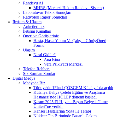
Randevu Al
MHRS (Merkezi Hekim Randevu Sistemi)
Laboratuvar Tetkik Sonuçları
Radyoloji Rapor Sonuçları
İletişim & Ulaşım
Anketlerimiz
İletişim Kanalları
Öneri ve Görüşleriniz
Hasta, Hasta Yakını Ve Çalışan Görüş/Öneri
Formu
Ulaşım
Nasıl Gidilir?
Ana Bina
Vefa Psikiyatri Merkezi
Telefon Rehberi
Sık Sorulan Sorular
Dijital Medya
Medyada Biz
Türkiye'de 15'inci ÇÖZGEM Kütahya' da açıldı
Kütahya Evliya Çelebi Eğitim ve Araştırma
Hastanesi'nde HOLEP dönemi başladı
Kasım 2025 El Hijyeni Başarı Belgesi "İnme
Ünitesi"ne verildi.
Kanser Hastalarına Yoga İle Terapi
Nükleer Tıp Biriminde Başarılı Çekim