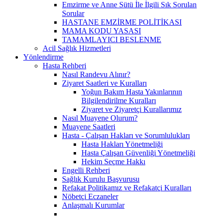
Emzirme ve Anne Sütü İle İlgili Sık Sorulan
Sorular
HASTANE EMZİRME POLİTİKASI
MAMA KODU YASASI
TAMAMLAYICI BESLENME
Acil Sağlık Hizmetleri
Yönlendirme
Hasta Rehberi
Nasıl Randevu Alınır?
Ziyaret Saatleri ve Kuralları
Yoğun Bakım Hasta Yakınlarının
Bilgilendirilme Kuralları
Ziyaret ve Ziyaretçi Kurallarımız
Nasıl Muayene Olurum?
Muayene Saatleri
Hasta - Çalışan Hakları ve Sorumlulukları
Hasta Hakları Yönetmeliği
Hasta Çalışan Güvenliği Yönetmeliği
Hekim Seçme Hakkı
Engelli Rehberi
Sağlık Kurulu Başvurusu
Refakat Politikamız ve Refakatçi Kuralları
Nöbetçi Eczaneler
Anlaşmalı Kurumlar