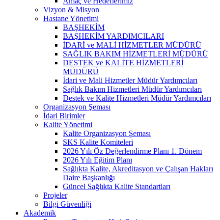
Amaç ve Hedeflerimiz
Vizyon & Misyon
Hastane Yönetimi
BAŞHEKİM
BAŞHEKİM YARDIMCILARI
İDARİ ve MALİ HİZMETLER MÜDÜRÜ
SAĞLIK BAKIM HİZMETLERİ MÜDÜRÜ
DESTEK ve KALİTE HİZMETLERİ
MÜDÜRÜ
İdari ve Mali Hizmetler Müdür Yardımcıları
Sağlık Bakım Hizmetleri Müdür Yardımcıları
Destek ve Kalite Hizmetleri Müdür Yardımcıları
Organizasyon Şeması
İdari Birimler
Kalite Yönetimi
Kalite Organizasyon Şeması
SKS Kalite Komiteleri
2026 Yılı Öz Değerlendirme Planı 1. Dönem
2026 Yılı Eğitim Planı
Sağlıkta Kalite, Akreditasyon ve Çalışan Hakları
Daire Başkanlığı
Güncel Sağlıkta Kalite Standartları
Projeler
Bilgi Güvenliği
Akademik