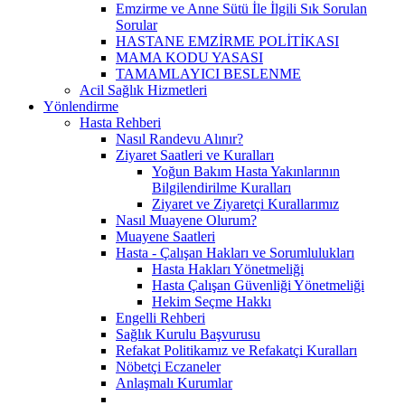
Emzirme ve Anne Sütü İle İlgili Sık Sorulan
Sorular
HASTANE EMZİRME POLİTİKASI
MAMA KODU YASASI
TAMAMLAYICI BESLENME
Acil Sağlık Hizmetleri
Yönlendirme
Hasta Rehberi
Nasıl Randevu Alınır?
Ziyaret Saatleri ve Kuralları
Yoğun Bakım Hasta Yakınlarının
Bilgilendirilme Kuralları
Ziyaret ve Ziyaretçi Kurallarımız
Nasıl Muayene Olurum?
Muayene Saatleri
Hasta - Çalışan Hakları ve Sorumlulukları
Hasta Hakları Yönetmeliği
Hasta Çalışan Güvenliği Yönetmeliği
Hekim Seçme Hakkı
Engelli Rehberi
Sağlık Kurulu Başvurusu
Refakat Politikamız ve Refakatçi Kuralları
Nöbetçi Eczaneler
Anlaşmalı Kurumlar