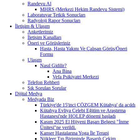
Randevu Al
MHRS (Merkezi Hekim Randevu Sistemi)
Laboratuvar Tetkik Sonuçları
Radyoloji Rapor Sonuçları
İletişim & Ulaşım
Anketlerimiz
İletişim Kanalları
Öneri ve Görüşleriniz
Hasta, Hasta Yakını Ve Çalışan Görüş/Öneri
Formu
Ulaşım
Nasıl Gidilir?
Ana Bina
Vefa Psikiyatri Merkezi
Telefon Rehberi
Sık Sorulan Sorular
Dijital Medya
Medyada Biz
Türkiye'de 15'inci ÇÖZGEM Kütahya' da açıldı
Kütahya Evliya Çelebi Eğitim ve Araştırma
Hastanesi'nde HOLEP dönemi başladı
Kasım 2025 El Hijyeni Başarı Belgesi "İnme
Ünitesi"ne verildi.
Kanser Hastalarına Yoga İle Terapi
Nükleer Tıp Biriminde Başarılı Çekim