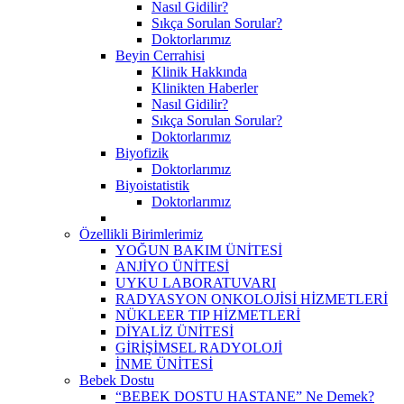
Nasıl Gidilir?
Sıkça Sorulan Sorular?
Doktorlarımız
Beyin Cerrahisi
Klinik Hakkında
Klinikten Haberler
Nasıl Gidilir?
Sıkça Sorulan Sorular?
Doktorlarımız
Biyofizik
Doktorlarımız
Biyoistatistik
Doktorlarımız
Özellikli Birimlerimiz
YOĞUN BAKIM ÜNİTESİ
ANJİYO ÜNİTESİ
UYKU LABORATUVARI
RADYASYON ONKOLOJİSİ HİZMETLERİ
NÜKLEER TIP HİZMETLERİ
DİYALİZ ÜNİTESİ
GİRİŞİMSEL RADYOLOJİ
İNME ÜNİTESİ
Bebek Dostu
“BEBEK DOSTU HASTANE” Ne Demek?