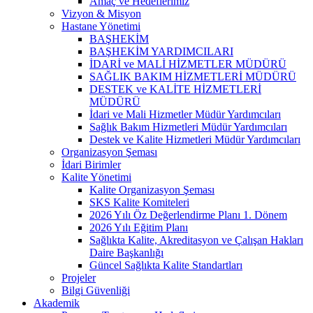
Amaç ve Hedeflerimiz
Vizyon & Misyon
Hastane Yönetimi
BAŞHEKİM
BAŞHEKİM YARDIMCILARI
İDARİ ve MALİ HİZMETLER MÜDÜRÜ
SAĞLIK BAKIM HİZMETLERİ MÜDÜRÜ
DESTEK ve KALİTE HİZMETLERİ
MÜDÜRÜ
İdari ve Mali Hizmetler Müdür Yardımcıları
Sağlık Bakım Hizmetleri Müdür Yardımcıları
Destek ve Kalite Hizmetleri Müdür Yardımcıları
Organizasyon Şeması
İdari Birimler
Kalite Yönetimi
Kalite Organizasyon Şeması
SKS Kalite Komiteleri
2026 Yılı Öz Değerlendirme Planı 1. Dönem
2026 Yılı Eğitim Planı
Sağlıkta Kalite, Akreditasyon ve Çalışan Hakları
Daire Başkanlığı
Güncel Sağlıkta Kalite Standartları
Projeler
Bilgi Güvenliği
Akademik