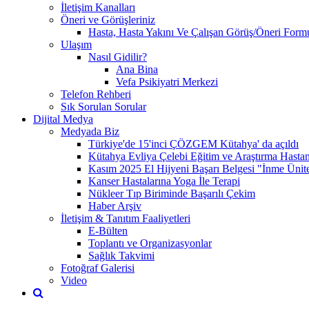
İletişim Kanalları
Öneri ve Görüşleriniz
Hasta, Hasta Yakını Ve Çalışan Görüş/Öneri Form
Ulaşım
Nasıl Gidilir?
Ana Bina
Vefa Psikiyatri Merkezi
Telefon Rehberi
Sık Sorulan Sorular
Dijital Medya
Medyada Biz
Türkiye'de 15'inci ÇÖZGEM Kütahya' da açıldı
Kütahya Evliya Çelebi Eğitim ve Araştırma Hast
Kasım 2025 El Hijyeni Başarı Belgesi "İnme Ünites
Kanser Hastalarına Yoga İle Terapi
Nükleer Tıp Biriminde Başarılı Çekim
Haber Arşiv
İletişim & Tanıtım Faaliyetleri
E-Bülten
Toplantı ve Organizasyonlar
Sağlık Takvimi
Fotoğraf Galerisi
Video