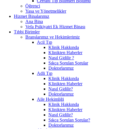
Cerrahi Tıp Bilimleri Bölümü
Öğrenci
Yasa ve Yönetmelikler
Hizmet Binalarımız
Ana Bina
Vefa Psikiyatri Ek Hizmet Binası
Tıbbi Birimler
Branşlarımız ve Hekimlerimiz
Acil Tıp
Klinik Hakkında
Klinikten Haberler
Nasıl Gidilir ?
Sıkça Sorulan Sorular
Doktorlarımız
Adli Tıp
Klinik Hakkında
Klinikten Haberler
Nasıl Gidilir?
Doktorlarımız
Aile Hekimliği
Klinik Hakkında
Klinikten Haberler
Nasıl Gidilir?
Sıkça Sorulan Sorular?
Doktorlarımız