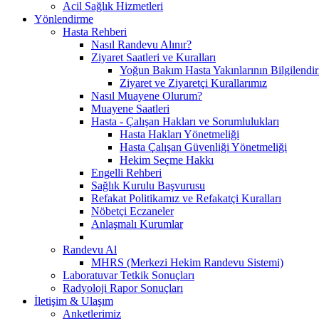
Acil Sağlık Hizmetleri
Yönlendirme
Hasta Rehberi
Nasıl Randevu Alınır?
Ziyaret Saatleri ve Kuralları
Yoğun Bakım Hasta Yakınlarının Bilgilendir
Ziyaret ve Ziyaretçi Kurallarımız
Nasıl Muayene Olurum?
Muayene Saatleri
Hasta - Çalışan Hakları ve Sorumlulukları
Hasta Hakları Yönetmeliği
Hasta Çalışan Güvenliği Yönetmeliği
Hekim Seçme Hakkı
Engelli Rehberi
Sağlık Kurulu Başvurusu
Refakat Politikamız ve Refakatçi Kuralları
Nöbetçi Eczaneler
Anlaşmalı Kurumlar
Randevu Al
MHRS (Merkezi Hekim Randevu Sistemi)
Laboratuvar Tetkik Sonuçları
Radyoloji Rapor Sonuçları
İletişim & Ulaşım
Anketlerimiz