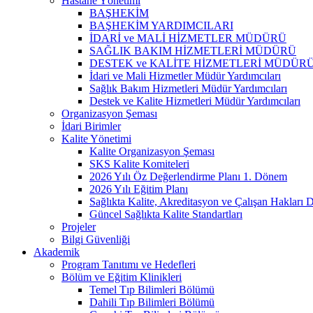
Hastane Yönetimi
BAŞHEKİM
BAŞHEKİM YARDIMCILARI
İDARİ ve MALİ HİZMETLER MÜDÜRÜ
SAĞLIK BAKIM HİZMETLERİ MÜDÜRÜ
DESTEK ve KALİTE HİZMETLERİ MÜDÜR
İdari ve Mali Hizmetler Müdür Yardımcıları
Sağlık Bakım Hizmetleri Müdür Yardımcıları
Destek ve Kalite Hizmetleri Müdür Yardımcıları
Organizasyon Şeması
İdari Birimler
Kalite Yönetimi
Kalite Organizasyon Şeması
SKS Kalite Komiteleri
2026 Yılı Öz Değerlendirme Planı 1. Dönem
2026 Yılı Eğitim Planı
Sağlıkta Kalite, Akreditasyon ve Çalışan Hakları D
Güncel Sağlıkta Kalite Standartları
Projeler
Bilgi Güvenliği
Akademik
Program Tanıtımı ve Hedefleri
Bölüm ve Eğitim Klinikleri
Temel Tıp Bilimleri Bölümü
Dahili Tıp Bilimleri Bölümü