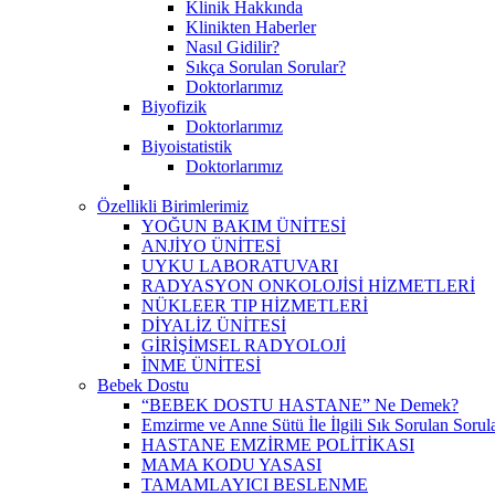
Klinik Hakkında
Klinikten Haberler
Nasıl Gidilir?
Sıkça Sorulan Sorular?
Doktorlarımız
Biyofizik
Doktorlarımız
Biyoistatistik
Doktorlarımız
Özellikli Birimlerimiz
YOĞUN BAKIM ÜNİTESİ
ANJİYO ÜNİTESİ
UYKU LABORATUVARI
RADYASYON ONKOLOJİSİ HİZMETLERİ
NÜKLEER TIP HİZMETLERİ
DİYALİZ ÜNİTESİ
GİRİŞİMSEL RADYOLOJİ
İNME ÜNİTESİ
Bebek Dostu
“BEBEK DOSTU HASTANE” Ne Demek?
Emzirme ve Anne Sütü İle İlgili Sık Sorulan Sorul
HASTANE EMZİRME POLİTİKASI
MAMA KODU YASASI
TAMAMLAYICI BESLENME