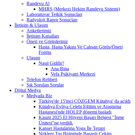
Randevu Al
MHRS (Merkezi Hekim Randevu Sistemi)
Laboratuvar Tetkik Sonuçları
Radyoloji Rapor Sonuçları
İletişim & Ulaşım
Anketlerimiz
İletişim Kanalları
Öneri ve Görüşleriniz
Hasta, Hasta Yakını Ve Çalışan Görüş/Öneri
Formu
Ulaşım
Nasıl Gidilir?
Ana Bina
Vefa Psikiyatri Merkezi
Telefon Rehberi
Sık Sorulan Sorular
Dijital Medya
Medyada Biz
Türkiye'de 15'inci ÇÖZGEM Kütahya' da açıldı
Kütahya Evliya Çelebi Eğitim ve Araştırma
Hastanesi'nde HOLEP dönemi başladı
Kasım 2025 El Hijyeni Başarı Belgesi "İnme
Ünitesi"ne verildi.
Kanser Hastalarına Yoga İle Terapi
Nükleer Tıp Biriminde Başarılı Çekim