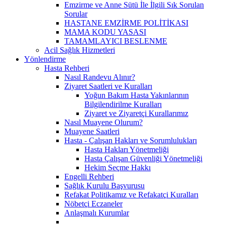
Emzirme ve Anne Sütü İle İlgili Sık Sorulan
Sorular
HASTANE EMZİRME POLİTİKASI
MAMA KODU YASASI
TAMAMLAYICI BESLENME
Acil Sağlık Hizmetleri
Yönlendirme
Hasta Rehberi
Nasıl Randevu Alınır?
Ziyaret Saatleri ve Kuralları
Yoğun Bakım Hasta Yakınlarının
Bilgilendirilme Kuralları
Ziyaret ve Ziyaretçi Kurallarımız
Nasıl Muayene Olurum?
Muayene Saatleri
Hasta - Çalışan Hakları ve Sorumlulukları
Hasta Hakları Yönetmeliği
Hasta Çalışan Güvenliği Yönetmeliği
Hekim Seçme Hakkı
Engelli Rehberi
Sağlık Kurulu Başvurusu
Refakat Politikamız ve Refakatçi Kuralları
Nöbetçi Eczaneler
Anlaşmalı Kurumlar