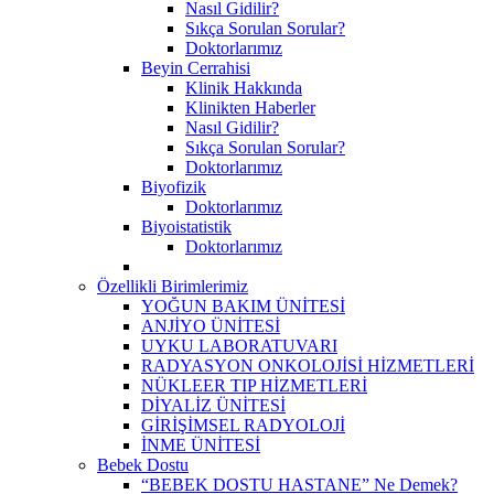
Nasıl Gidilir?
Sıkça Sorulan Sorular?
Doktorlarımız
Beyin Cerrahisi
Klinik Hakkında
Klinikten Haberler
Nasıl Gidilir?
Sıkça Sorulan Sorular?
Doktorlarımız
Biyofizik
Doktorlarımız
Biyoistatistik
Doktorlarımız
Özellikli Birimlerimiz
YOĞUN BAKIM ÜNİTESİ
ANJİYO ÜNİTESİ
UYKU LABORATUVARI
RADYASYON ONKOLOJİSİ HİZMETLERİ
NÜKLEER TIP HİZMETLERİ
DİYALİZ ÜNİTESİ
GİRİŞİMSEL RADYOLOJİ
İNME ÜNİTESİ
Bebek Dostu
“BEBEK DOSTU HASTANE” Ne Demek?