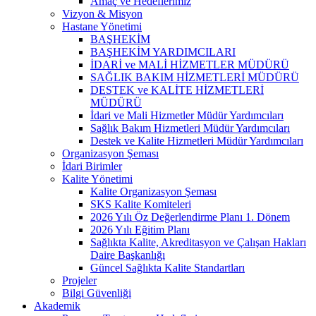
Amaç ve Hedeflerimiz
Vizyon & Misyon
Hastane Yönetimi
BAŞHEKİM
BAŞHEKİM YARDIMCILARI
İDARİ ve MALİ HİZMETLER MÜDÜRÜ
SAĞLIK BAKIM HİZMETLERİ MÜDÜRÜ
DESTEK ve KALİTE HİZMETLERİ
MÜDÜRÜ
İdari ve Mali Hizmetler Müdür Yardımcıları
Sağlık Bakım Hizmetleri Müdür Yardımcıları
Destek ve Kalite Hizmetleri Müdür Yardımcıları
Organizasyon Şeması
İdari Birimler
Kalite Yönetimi
Kalite Organizasyon Şeması
SKS Kalite Komiteleri
2026 Yılı Öz Değerlendirme Planı 1. Dönem
2026 Yılı Eğitim Planı
Sağlıkta Kalite, Akreditasyon ve Çalışan Hakları
Daire Başkanlığı
Güncel Sağlıkta Kalite Standartları
Projeler
Bilgi Güvenliği
Akademik