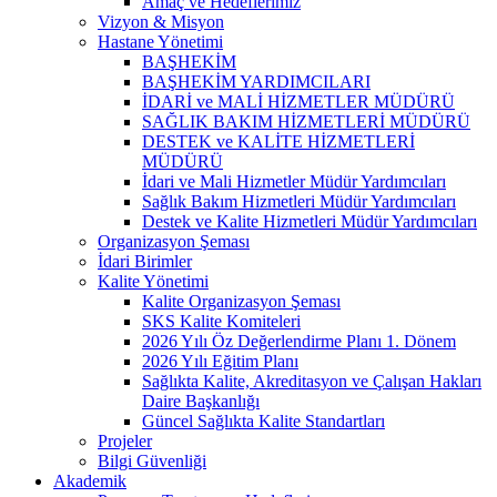
Amaç ve Hedeflerimiz
Vizyon & Misyon
Hastane Yönetimi
BAŞHEKİM
BAŞHEKİM YARDIMCILARI
İDARİ ve MALİ HİZMETLER MÜDÜRÜ
SAĞLIK BAKIM HİZMETLERİ MÜDÜRÜ
DESTEK ve KALİTE HİZMETLERİ
MÜDÜRÜ
İdari ve Mali Hizmetler Müdür Yardımcıları
Sağlık Bakım Hizmetleri Müdür Yardımcıları
Destek ve Kalite Hizmetleri Müdür Yardımcıları
Organizasyon Şeması
İdari Birimler
Kalite Yönetimi
Kalite Organizasyon Şeması
SKS Kalite Komiteleri
2026 Yılı Öz Değerlendirme Planı 1. Dönem
2026 Yılı Eğitim Planı
Sağlıkta Kalite, Akreditasyon ve Çalışan Hakları
Daire Başkanlığı
Güncel Sağlıkta Kalite Standartları
Projeler
Bilgi Güvenliği
Akademik