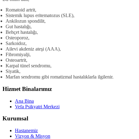
Romatoid artrit,
Sistemik lupus eritematozus (SLE),
Ankilozun spondilit,
Gut hastalığı,
Behçet hastalığı,
Osteoporoz,
Sarkoidoz,
Ailevi akdeniz ateşi (AAA),
Fibromiyalji,
Osteoartrit,
Karpal tünel sendromu,
Siyatik,
Marfan sendromu gibi romatizmal hastalıklarla ilgilenir.
Hizmet Binalarımız
Ana Bina
Vefa Psikyatri Merkezi
Kurumsal
Hastanemiz
Vizyon & Misyon