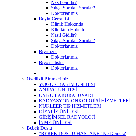
Nasıl Gidilir?
Sıkça Sorulan Sorular?
Doktorlarımız
Beyin Cerrahisi
Klinik Hakkında
Klinikten Haberler
Nasıl Gidilir?
Sıkça Sorulan Sorular?
Doktorlarımız
Biyofizik
Doktorlarımız
Biyoistatistik
Doktorlarımız
Özellikli Birimlerimiz
YOĞUN BAKIM ÜNİTESİ
ANJİYO ÜNİTESİ
UYKU LABORATUVARI
RADYASYON ONKOLOJİSİ HİZMETLERİ
NÜKLEER TIP HİZMETLERİ
DİYALİZ ÜNİTESİ
GİRİŞİMSEL RADYOLOJİ
İNME ÜNİTESİ
Bebek Dostu
“BEBEK DOSTU HASTANE” Ne Demek?