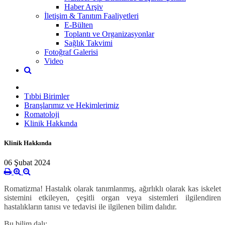
Haber Arşiv
İletişim & Tanıtım Faaliyetleri
E-Bülten
Toplantı ve Organizasyonlar
Sağlık Takvimi
Fotoğraf Galerisi
Video
Tıbbi Birimler
Branşlarımız ve Hekimlerimiz
Romatoloji
Klinik Hakkında
Klinik Hakkında
06 Şubat 2024
Romatizma! Hastalık olarak tanımlanmış, ağırlıklı olarak kas iskelet
sistemini etkileyen, çeşitli organ veya sistemleri ilgilendiren
hastalıkların tanısı ve tedavisi ile ilgilenen bilim dalıdır.
Bu bilim dalı;