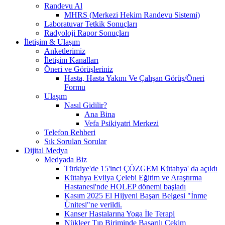
Randevu Al
MHRS (Merkezi Hekim Randevu Sistemi)
Laboratuvar Tetkik Sonuçları
Radyoloji Rapor Sonuçları
İletişim & Ulaşım
Anketlerimiz
İletişim Kanalları
Öneri ve Görüşleriniz
Hasta, Hasta Yakını Ve Çalışan Görüş/Öneri
Formu
Ulaşım
Nasıl Gidilir?
Ana Bina
Vefa Psikiyatri Merkezi
Telefon Rehberi
Sık Sorulan Sorular
Dijital Medya
Medyada Biz
Türkiye'de 15'inci ÇÖZGEM Kütahya' da açıldı
Kütahya Evliya Çelebi Eğitim ve Araştırma
Hastanesi'nde HOLEP dönemi başladı
Kasım 2025 El Hijyeni Başarı Belgesi "İnme
Ünitesi"ne verildi.
Kanser Hastalarına Yoga İle Terapi
Nükleer Tıp Biriminde Başarılı Çekim