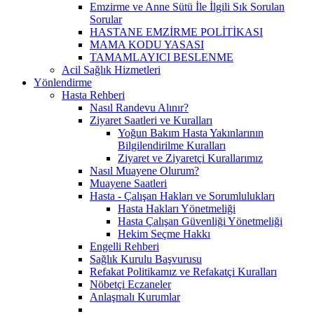
Emzirme ve Anne Sütü İle İlgili Sık Sorulan
Sorular
HASTANE EMZİRME POLİTİKASI
MAMA KODU YASASI
TAMAMLAYICI BESLENME
Acil Sağlık Hizmetleri
Yönlendirme
Hasta Rehberi
Nasıl Randevu Alınır?
Ziyaret Saatleri ve Kuralları
Yoğun Bakım Hasta Yakınlarının
Bilgilendirilme Kuralları
Ziyaret ve Ziyaretçi Kurallarımız
Nasıl Muayene Olurum?
Muayene Saatleri
Hasta - Çalışan Hakları ve Sorumlulukları
Hasta Hakları Yönetmeliği
Hasta Çalışan Güvenliği Yönetmeliği
Hekim Seçme Hakkı
Engelli Rehberi
Sağlık Kurulu Başvurusu
Refakat Politikamız ve Refakatçi Kuralları
Nöbetçi Eczaneler
Anlaşmalı Kurumlar