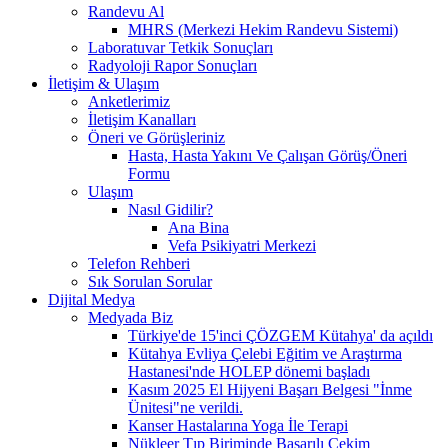
Randevu Al
MHRS (Merkezi Hekim Randevu Sistemi)
Laboratuvar Tetkik Sonuçları
Radyoloji Rapor Sonuçları
İletişim & Ulaşım
Anketlerimiz
İletişim Kanalları
Öneri ve Görüşleriniz
Hasta, Hasta Yakını Ve Çalışan Görüş/Öneri
Formu
Ulaşım
Nasıl Gidilir?
Ana Bina
Vefa Psikiyatri Merkezi
Telefon Rehberi
Sık Sorulan Sorular
Dijital Medya
Medyada Biz
Türkiye'de 15'inci ÇÖZGEM Kütahya' da açıldı
Kütahya Evliya Çelebi Eğitim ve Araştırma
Hastanesi'nde HOLEP dönemi başladı
Kasım 2025 El Hijyeni Başarı Belgesi "İnme
Ünitesi"ne verildi.
Kanser Hastalarına Yoga İle Terapi
Nükleer Tıp Biriminde Başarılı Çekim