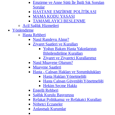
Emzirme ve Anne Sütü İle İlgili Sık Sorulan
Sorular
HASTANE EMZİRME POLİTİKASI
MAMA KODU YASASI
TAMAMLAYICI BESLENME
Acil Sağlık Hizmetleri
Yönlendirme
Hasta Rehberi
Nasıl Randevu Alınır?
Ziyaret Saatleri ve Kuralları
Yoğun Bakım Hasta Yakınlarının
Bilgilendirilme Kuralları
Ziyaret ve Ziyaretçi Kurallarımız
Nasıl Muayene Olurum?
Muayene Saatleri
Hasta - Çalışan Hakları ve Sorumlulukları
Hasta Hakları Yönetmeliği
Hasta Çalışan Güvenliği Yönetmeliği
Hekim Seçme Hakkı
Engelli Rehberi
Sağlık Kurulu Başvurusu
Refakat Politikamız ve Refakatçi Kuralları
Nöbetçi Eczaneler
Anlaşmalı Kurumlar