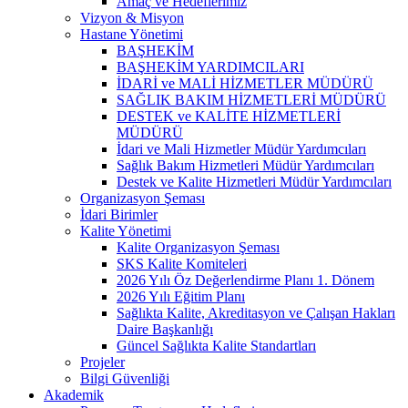
Amaç ve Hedeflerimiz
Vizyon & Misyon
Hastane Yönetimi
BAŞHEKİM
BAŞHEKİM YARDIMCILARI
İDARİ ve MALİ HİZMETLER MÜDÜRÜ
SAĞLIK BAKIM HİZMETLERİ MÜDÜRÜ
DESTEK ve KALİTE HİZMETLERİ
MÜDÜRÜ
İdari ve Mali Hizmetler Müdür Yardımcıları
Sağlık Bakım Hizmetleri Müdür Yardımcıları
Destek ve Kalite Hizmetleri Müdür Yardımcıları
Organizasyon Şeması
İdari Birimler
Kalite Yönetimi
Kalite Organizasyon Şeması
SKS Kalite Komiteleri
2026 Yılı Öz Değerlendirme Planı 1. Dönem
2026 Yılı Eğitim Planı
Sağlıkta Kalite, Akreditasyon ve Çalışan Hakları
Daire Başkanlığı
Güncel Sağlıkta Kalite Standartları
Projeler
Bilgi Güvenliği
Akademik