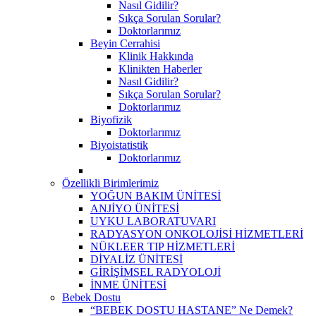
Nasıl Gidilir?
Sıkça Sorulan Sorular?
Doktorlarımız
Beyin Cerrahisi
Klinik Hakkında
Klinikten Haberler
Nasıl Gidilir?
Sıkça Sorulan Sorular?
Doktorlarımız
Biyofizik
Doktorlarımız
Biyoistatistik
Doktorlarımız
Özellikli Birimlerimiz
YOĞUN BAKIM ÜNİTESİ
ANJİYO ÜNİTESİ
UYKU LABORATUVARI
RADYASYON ONKOLOJİSİ HİZMETLERİ
NÜKLEER TIP HİZMETLERİ
DİYALİZ ÜNİTESİ
GİRİŞİMSEL RADYOLOJİ
İNME ÜNİTESİ
Bebek Dostu
“BEBEK DOSTU HASTANE” Ne Demek?