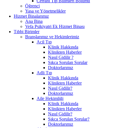
Cerrahi Tıp Bilimleri Bölümü
Öğrenci
Yasa ve Yönetmelikler
Hizmet Binalarımız
Ana Bina
Vefa Psikiyatri Ek Hizmet Binası
Tıbbi Birimler
Branşlarımız ve Hekimlerimiz
Acil Tıp
Klinik Hakkında
Klinikten Haberler
Nasıl Gidilir ?
Sıkça Sorulan Sorular
Doktorlarımız
Adli Tıp
Klinik Hakkında
Klinikten Haberler
Nasıl Gidilir?
Doktorlarımız
Aile Hekimliği
Klinik Hakkında
Klinikten Haberler
Nasıl Gidilir?
Sıkça Sorulan Sorular?
Doktorlarımız