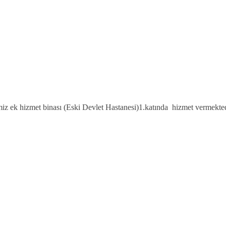
miz ek hizmet binası (Eski Devlet Hastanesi)1.katında
hizmet vermekted