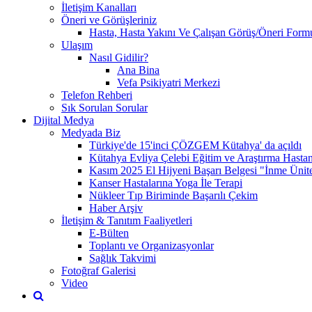
İletişim Kanalları
Öneri ve Görüşleriniz
Hasta, Hasta Yakını Ve Çalışan Görüş/Öneri Form
Ulaşım
Nasıl Gidilir?
Ana Bina
Vefa Psikiyatri Merkezi
Telefon Rehberi
Sık Sorulan Sorular
Dijital Medya
Medyada Biz
Türkiye'de 15'inci ÇÖZGEM Kütahya' da açıldı
Kütahya Evliya Çelebi Eğitim ve Araştırma Hast
Kasım 2025 El Hijyeni Başarı Belgesi "İnme Ünites
Kanser Hastalarına Yoga İle Terapi
Nükleer Tıp Biriminde Başarılı Çekim
Haber Arşiv
İletişim & Tanıtım Faaliyetleri
E-Bülten
Toplantı ve Organizasyonlar
Sağlık Takvimi
Fotoğraf Galerisi
Video