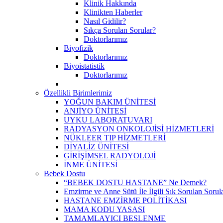
Klinik Hakkında
Klinikten Haberler
Nasıl Gidilir?
Sıkça Sorulan Sorular?
Doktorlarımız
Biyofizik
Doktorlarımız
Biyoistatistik
Doktorlarımız
Özellikli Birimlerimiz
YOĞUN BAKIM ÜNİTESİ
ANJİYO ÜNİTESİ
UYKU LABORATUVARI
RADYASYON ONKOLOJİSİ HİZMETLERİ
NÜKLEER TIP HİZMETLERİ
DİYALİZ ÜNİTESİ
GİRİŞİMSEL RADYOLOJİ
İNME ÜNİTESİ
Bebek Dostu
“BEBEK DOSTU HASTANE” Ne Demek?
Emzirme ve Anne Sütü İle İlgili Sık Sorulan Sorul
HASTANE EMZİRME POLİTİKASI
MAMA KODU YASASI
TAMAMLAYICI BESLENME