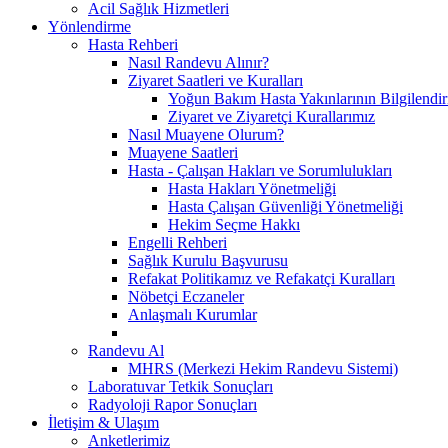
Acil Sağlık Hizmetleri
Yönlendirme
Hasta Rehberi
Nasıl Randevu Alınır?
Ziyaret Saatleri ve Kuralları
Yoğun Bakım Hasta Yakınlarının Bilgilendir
Ziyaret ve Ziyaretçi Kurallarımız
Nasıl Muayene Olurum?
Muayene Saatleri
Hasta - Çalışan Hakları ve Sorumlulukları
Hasta Hakları Yönetmeliği
Hasta Çalışan Güvenliği Yönetmeliği
Hekim Seçme Hakkı
Engelli Rehberi
Sağlık Kurulu Başvurusu
Refakat Politikamız ve Refakatçi Kuralları
Nöbetçi Eczaneler
Anlaşmalı Kurumlar
Randevu Al
MHRS (Merkezi Hekim Randevu Sistemi)
Laboratuvar Tetkik Sonuçları
Radyoloji Rapor Sonuçları
İletişim & Ulaşım
Anketlerimiz