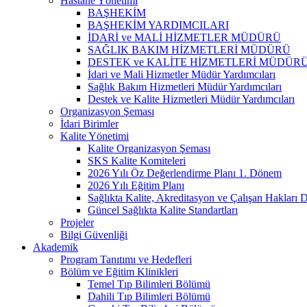
Hastane Yönetimi
BAŞHEKİM
BAŞHEKİM YARDIMCILARI
İDARİ ve MALİ HİZMETLER MÜDÜRÜ
SAĞLIK BAKIM HİZMETLERİ MÜDÜRÜ
DESTEK ve KALİTE HİZMETLERİ MÜDÜR
İdari ve Mali Hizmetler Müdür Yardımcıları
Sağlık Bakım Hizmetleri Müdür Yardımcıları
Destek ve Kalite Hizmetleri Müdür Yardımcıları
Organizasyon Şeması
İdari Birimler
Kalite Yönetimi
Kalite Organizasyon Şeması
SKS Kalite Komiteleri
2026 Yılı Öz Değerlendirme Planı 1. Dönem
2026 Yılı Eğitim Planı
Sağlıkta Kalite, Akreditasyon ve Çalışan Hakları D
Güncel Sağlıkta Kalite Standartları
Projeler
Bilgi Güvenliği
Akademik
Program Tanıtımı ve Hedefleri
Bölüm ve Eğitim Klinikleri
Temel Tıp Bilimleri Bölümü
Dahili Tıp Bilimleri Bölümü