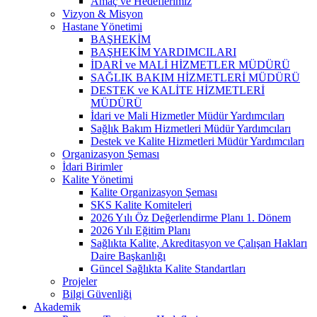
Amaç ve Hedeflerimiz
Vizyon & Misyon
Hastane Yönetimi
BAŞHEKİM
BAŞHEKİM YARDIMCILARI
İDARİ ve MALİ HİZMETLER MÜDÜRÜ
SAĞLIK BAKIM HİZMETLERİ MÜDÜRÜ
DESTEK ve KALİTE HİZMETLERİ
MÜDÜRÜ
İdari ve Mali Hizmetler Müdür Yardımcıları
Sağlık Bakım Hizmetleri Müdür Yardımcıları
Destek ve Kalite Hizmetleri Müdür Yardımcıları
Organizasyon Şeması
İdari Birimler
Kalite Yönetimi
Kalite Organizasyon Şeması
SKS Kalite Komiteleri
2026 Yılı Öz Değerlendirme Planı 1. Dönem
2026 Yılı Eğitim Planı
Sağlıkta Kalite, Akreditasyon ve Çalışan Hakları
Daire Başkanlığı
Güncel Sağlıkta Kalite Standartları
Projeler
Bilgi Güvenliği
Akademik