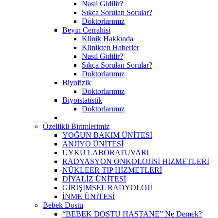
Nasıl Gidilir?
Sıkça Sorulan Sorular?
Doktorlarımız
Beyin Cerrahisi
Klinik Hakkında
Klinikten Haberler
Nasıl Gidilir?
Sıkça Sorulan Sorular?
Doktorlarımız
Biyofizik
Doktorlarımız
Biyoistatistik
Doktorlarımız
Özellikli Birimlerimiz
YOĞUN BAKIM ÜNİTESİ
ANJİYO ÜNİTESİ
UYKU LABORATUVARI
RADYASYON ONKOLOJİSİ HİZMETLERİ
NÜKLEER TIP HİZMETLERİ
DİYALİZ ÜNİTESİ
GİRİŞİMSEL RADYOLOJİ
İNME ÜNİTESİ
Bebek Dostu
“BEBEK DOSTU HASTANE” Ne Demek?