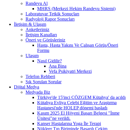
Randevu Al
MHRS (Merkezi Hekim Randevu Sistemi)
Laboratuvar Tetkik Sonuçları
Radyoloji Rapor Sonuçları
İletişim & Ulaşım
Anketlerimiz
İletişim Kanalları
Öneri ve Görüşleriniz
Hasta, Hasta Yakını Ve Çalışan Görüş/Öneri
Formu
Ulaşım
Nasıl Gidilir?
Ana Bina
Vefa Psikiyatri Merkezi
Telefon Rehberi
Sık Sorulan Sorular
Dijital Medya
Medyada Biz
Türkiye'de 15'inci ÇÖZGEM Kütahya' da açıldı
Kütahya Evliya Çelebi Eğitim ve Araştırma
Hastanesi'nde HOLEP dönemi başladı
Kasım 2025 El Hijyeni Başarı Belgesi "İnme
Ünitesi"ne verildi.
Kanser Hastalarına Yoga İle Terapi
Nükleer Tıp Biriminde Başarılı Çekim