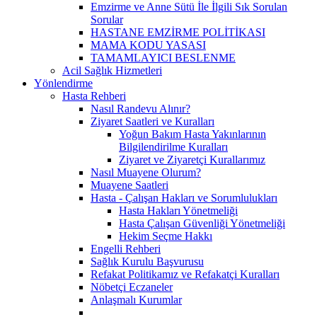
Emzirme ve Anne Sütü İle İlgili Sık Sorulan
Sorular
HASTANE EMZİRME POLİTİKASI
MAMA KODU YASASI
TAMAMLAYICI BESLENME
Acil Sağlık Hizmetleri
Yönlendirme
Hasta Rehberi
Nasıl Randevu Alınır?
Ziyaret Saatleri ve Kuralları
Yoğun Bakım Hasta Yakınlarının
Bilgilendirilme Kuralları
Ziyaret ve Ziyaretçi Kurallarımız
Nasıl Muayene Olurum?
Muayene Saatleri
Hasta - Çalışan Hakları ve Sorumlulukları
Hasta Hakları Yönetmeliği
Hasta Çalışan Güvenliği Yönetmeliği
Hekim Seçme Hakkı
Engelli Rehberi
Sağlık Kurulu Başvurusu
Refakat Politikamız ve Refakatçi Kuralları
Nöbetçi Eczaneler
Anlaşmalı Kurumlar